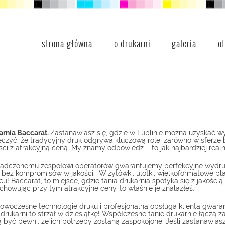
strona główna
o drukarni
galeria
o
arnia Baccarat.
Zastanawiasz się, gdzie w Lublinie można uzyskać wy
zyć, że tradycyjny druk odgrywa kluczową rolę, zarówno w sferze bi
ści z atrakcyjną ceną. My znamy odpowiedź – to jak najbardziej realn
czonemu zespołowi operatorów gwarantujemy perfekcyjne wydruki. 
ez kompromisów w jakości. Wizytówki, ulotki, wielkoformatowe plaka
 Baccarat, to miejsce, gdzie tania drukarnia spotyka się z jakością 
howując przy tym atrakcyjne ceny, to właśnie je znalazłeś.
Nowoczesne technologie druku i profesjonalna obsługa klienta gwaran
j drukarni to strzał w dziesiątkę! Współczesne tanie drukarnie łączą
być pewni, że ich potrzeby zostaną zaspokojone. Jeśli zastanawiasz 