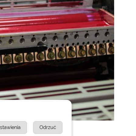
at.
stawienia
Odrzuć