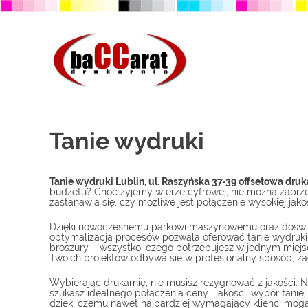
Przejdź
do
treści
Tanie wydruki
Tanie wydruki Lublin, ul. Raszyńska 37-39 offsetowa druk
budżetu? Choć żyjemy w erze cyfrowej, nie można zaprzec
zastanawia się, czy możliwe jest połączenie wysokiej jako
Dzięki nowoczesnemu parkowi maszynowemu oraz doświad
optymalizacja procesów pozwala oferować tanie wydruki b
broszury – wszystko, czego potrzebujesz w jednym miejscu!
Twoich projektów odbywa się w profesjonalny sposób, zac
Wybierając drukarnię, nie musisz rezygnować z jakości. 
szukasz idealnego połączenia ceny i jakości, wybór tanie
dzięki czemu nawet najbardziej wymagający klienci mogą 