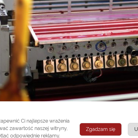
zapewnić Ci najlepsze wrażenia
nie wydruki Lublin, ul. Raszyńska 37-39 – drukarnia offsetowa Baccar
wać zawartość naszej witryny,
Zgadzam się
U
etlać odpowiednie reklamy.