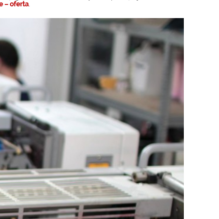
e – oferta
.